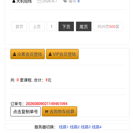
天机短线
2026-8-7
编号
5
首页
上页
1
下页
尾页
共25页
500
套
众筹会员登陆
VIP会员登陆
共:
0
套课程,
合计：
¥
元
订单号：
20260809021149461094
点击复制单号
去购物车结算
服务器切换：
线路1
线路2
线路3
线路4