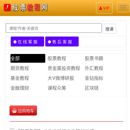
股
VIP
票
教
程
搜课
在 线 客 服
售 后 客 服
全部
股票教程
股票书籍
期货教程
贵金属投资教程
外汇教程
基金教程
大V微博研报
金钻指标
金融理财
课程众筹
区块链
加购物车