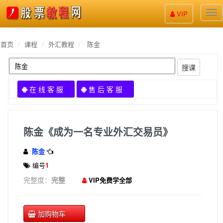
股
VIP
票
教
程
首页
课程
外汇教程
陈金
搜课
在 线 客 服
售 后 客 服
陈金《成为一名专业外汇交易员》
陈金
编号
1
完整度：
完整
VIP免费学全部
加购物车