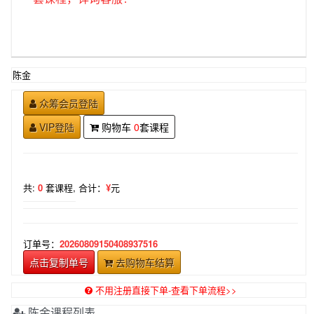
陈金
众筹会员登陆
VIP登陆
购物车
0
套课程
共:
0
套课程,
合计：
¥
元
订单号：
20260809150408937516
点击复制单号
去购物车结算
不用注册直接下单-查看下单流程>>
陈金课程列表